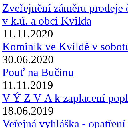
Zveřejnění záměru prodeje
v k.ú. a obci Kvilda
11.11.2020
Kominík ve Kvildě v sobot
30.06.2020
Pouť na Bučinu
11.11.2019
V Ý Z V A k zaplacení pop
18.06.2019
Veřejná vyhláška - opatřen