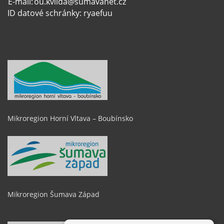
E-mail:
ou.kvilda@sumavanet.cz
ID datové schránky: ryaefuu
Mikroregion Horní Vltava – Boubínsko
Mikroregion Šumava Západ