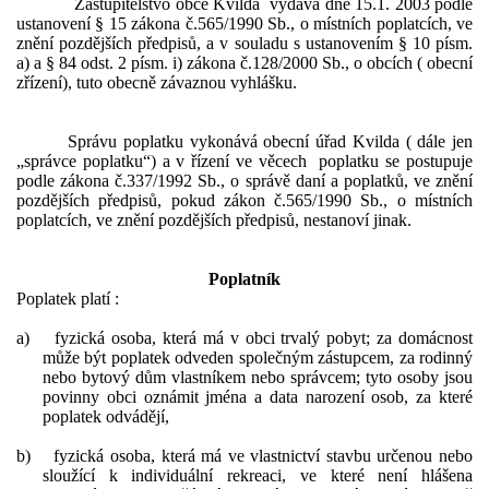
Zastupitelstvo obce Kvilda vydává dne 15.1. 2003 podle
ustanovení § 15 zákona č.565/1990 Sb., o místních poplatcích, ve
znění pozdějších předpisů, a v souladu s ustanovením § 10 písm.
a) a § 84 odst. 2 písm. i) zákona č.128/2000 Sb., o obcích ( obecní
zřízení), tuto obecně závaznou vyhlášku.
Správu poplatku vykonává obecní úřad Kvilda ( dále jen
„správce poplatku“) a v řízení ve věcech poplatku se postupuje
podle zákona č.337/1992 Sb., o správě daní a poplatků, ve znění
pozdějších předpisů, pokud zákon č.565/1990 Sb., o místních
poplatcích, ve znění pozdějších předpisů, nestanoví jinak.
Poplatník
Poplatek platí :
a)
fyzická osoba, která má v obci trvalý pobyt; za domácnost
může být poplatek odveden společným zástupcem, za rodinný
nebo bytový dům vlastníkem nebo správcem; tyto osoby jsou
povinny obci oznámit jména a data narození osob, za které
poplatek odvádějí,
b)
fyzická osoba, která má ve vlastnictví stavbu určenou nebo
sloužící k individuální rekreaci, ve které není hlášena