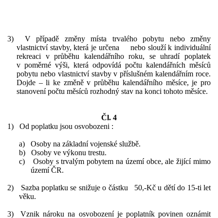
3) V případě změny místa trvalého pobytu nebo změny
vlastnictví stavby, která je určena nebo slouží k individuální
rekreaci v průběhu kalendářního roku, se uhradí poplatek
v poměrné výši, která odpovídá počtu kalendářních měsíců
pobytu nebo vlastnictví stavby v příslušném kalendářním roce.
Dojde – li ke změně v průběhu kalendářního měsíce, je pro
stanovení počtu měsíců rozhodný stav na konci tohoto měsíce.
Čl. 4
1)
Od poplatku jsou osvobozeni :
a)
Osoby na základní vojenské službě.
b)
Osoby ve výkonu trestu.
c)
Osoby s trvalým pobytem na území obce, ale žijící mimo
území ČR.
2)
Sazba poplatku se snižuje o částku 50,-Kč u dětí do 15-ti let
věku.
3) Vznik nároku na osvobození je poplatník povinen oznámit