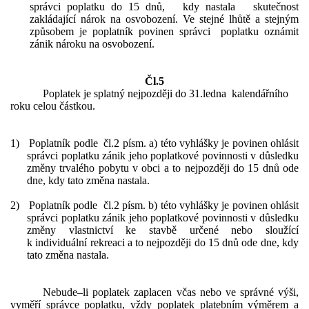
správci poplatku do 15 dnů, kdy nastala skutečnost
zakládající nárok na osvobození. Ve stejné lhůtě a stejným
způsobem je poplatník povinen správci poplatku oznámit
zánik nároku na osvobození.
Čl.5
Poplatek je splatný nejpozději do 31.ledna kalendářního
roku celou částkou.
1)
Poplatník podle čl.2 písm. a) této vyhlášky je povinen ohlásit
správci poplatku zánik jeho poplatkové povinnosti v důsledku
změny trvalého pobytu v obci a to nejpozději do 15 dnů ode
dne, kdy tato změna nastala.
2)
Poplatník podle čl.2 písm. b) této vyhlášky je povinen ohlásit
správci poplatku zánik jeho poplatkové povinnosti v důsledku
změny vlastnictví ke stavbě určené nebo sloužící
k individuální rekreaci a to nejpozději do 15 dnů ode dne, kdy
tato změna nastala.
Nebude–li poplatek zaplacen včas nebo ve správné výši,
vyměří správce poplatku, vždy poplatek platebním výměrem a