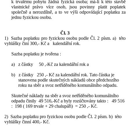
k trvalému pobytu žádná fyzická osoba; má-li k této stavbě
vlastnické právo více osob, jsou povinny platit poplatek
společně a nerozdílně, a to ve výši odpovídající poplatku za
jednu fyzickou osobu.
Čl. 3
1) Sazba poplatku pro fyzickou osobu podle Čl. 2 písm. a) této
vyhlášky činí 300,- Kč a kalendářní rok.
Sazba poplatku je tvořena :
a)
z částky 50 ,-Kč za kalendářní rok a
b)
z částky 250 ,- Kč za kalendářní rok. Tato částka je
stanovena podle skutečných nákladů obce předchozího
roku na sběr a svoz netříděného komunálního odpadu.
Skutečné náklady na sběr a svoz netříděného komunálního
odpadu činily 49 516,-Kč a byly rozúčtovány takto : 49 516
: 198 ( 169 trvale + 29 chalupáři) = 250 ,- Kč.
2) Sazba poplatku pro fyzickou osobu podle Čl. 2 písm. b) této
vyhlášky činní 400,- Kč.