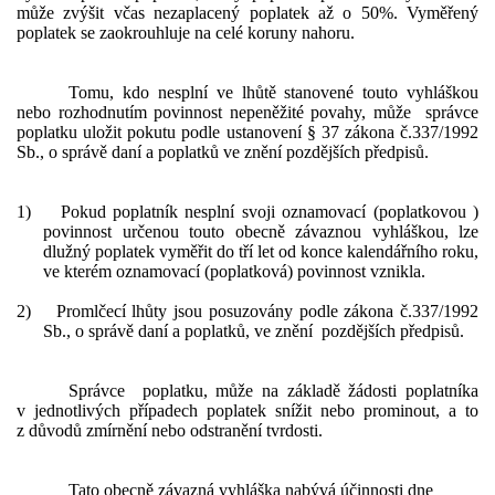
může zvýšit včas nezaplacený poplatek až o 50%. Vyměřený
poplatek se zaokrouhluje na celé koruny nahoru.
Tomu, kdo nesplní ve lhůtě stanovené touto vyhláškou
nebo rozhodnutím povinnost nepeněžité povahy, může správce
poplatku uložit pokutu podle ustanovení § 37 zákona č.337/1992
Sb., o správě daní a poplatků ve znění pozdějších předpisů.
1)
Pokud poplatník nesplní svoji oznamovací (poplatkovou )
povinnost určenou touto obecně závaznou vyhláškou, lze
dlužný poplatek vyměřit do tří let od konce kalendářního roku,
ve kterém oznamovací (poplatková) povinnost vznikla.
2)
Promlčecí lhůty jsou posuzovány podle zákona č.337/1992
Sb., o správě daní a poplatků, ve znění pozdějších předpisů.
Správce poplatku, může na základě žádosti poplatníka
v jednotlivých případech poplatek snížit nebo prominout, a to
z důvodů zmírnění nebo odstranění tvrdosti.
Tato obecně závazná vyhláška nabývá účinnosti dne