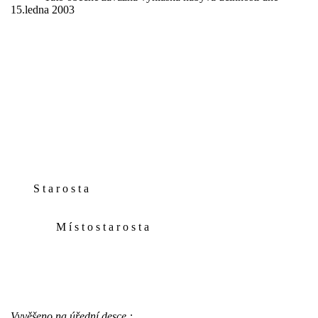
15.ledna 2003
S t a r o s t a
M í s t o s t a r o s t a
Vyvěšeno na úřední desce : ………………….