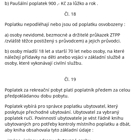
b) Paušální poplatek 900 ,- Kč za lůžko a rok .
Čl. 18
Poplatku nepodléhají nebo jsou od poplatku osvobozeny :
a) osoby nevidomé, bezmocné a držitelé průkazek ZTPP
/zvláště těžce postižený s průvodcem) a jejich průvodci.
b) osoby mladší 18 let a starší 70 let nebo osoby, na které
náležejí přídavky na děti anebo vojáci v základní službě a
osoby, které vykonávají civilní službu.
Čl. 19
Poplatek za rekreační pobyt platí poplatník předem za celou
předpokládanou dobu pobytu.
Poplatek vybírá pro správce poplatku ubytovatel, který
poskytuje přechodné ubytování. Ubytovatel za vybraný
poplatek ručí. Povinností ubytovatele je vést řádně knihu
ubytovaných pro potřeby kontroly místního poplatku a dbát,
aby kniha obsahovala tyto základní údaje :