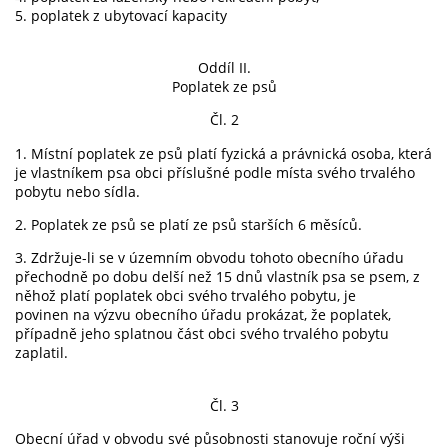
5. poplatek z ubytovací kapacity
Oddíl II.
Poplatek ze psů
Čl. 2
1. Místní poplatek ze psů platí fyzická a právnická osoba, která
je vlastníkem psa obci příslušné podle místa svého trvalého
pobytu nebo sídla.
2. Poplatek ze psů se platí ze psů starších 6 měsíců.
3. Zdržuje-li se v územním obvodu tohoto obecního úřadu
přechodně po dobu delší než 15 dnů vlastník psa se psem, z
něhož platí poplatek obci svého trvalého pobytu, je
povinen na výzvu obecního úřadu prokázat, že poplatek,
případně jeho splatnou část obci svého trvalého pobytu
zaplatil.
Čl. 3
Obecní úřad v obvodu své působnosti stanovuje roční výši