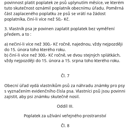
povinnost platit poplatek ze psů uplynutím měsíce, ve kterém
tuto skutečnost oznámil poplatník obecnímu úřadu. Poměrná
část zaplaceného poplatku ze psů se vrátí na žádost
poplatníka, činí-li více než 50,- Kč.
3. Vlastník psa je povinen zaplatit poplatek bez vyměření
předem, a to :
a) nečiní-li více než 300,- Kč ročně, najednou, vždy nejpozději
do 15. února toho kterého roku.
b) činí-li více než 300,- Kč ročně, ve dvou stejných splátkách,
vždy nejpozději do 15. února a 15. srpna toho kterého roku.
Čl. 7
Obecní úřad vydá vlastníkům psů za náhradu známky pro psy
s vyznačením evidenčního čísla psa. Vlastníci psů jsou povinni
zajistit, aby psi známku skutečně nosil.
Oddíl III.
Poplatek za užívání veřejného prostranství
Čl. 8