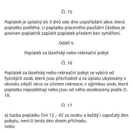
Čl. 15
Poplatek je splatný do 3 dnů ode dne uspořádání akce, která
poplatku podléhá. U poplatku placeného paušální částkou je
povinen poplatník zaplatit poplatek předem bez vyměření.
Oddíl V.
Poplatek za lázeňský nebo rekreační pobyt
Čl. 16
Poplatek za lázeňský nebo rekreační pobyt se vybírá od
fyzických osob, které jsou přechodně a za úplatu ubytovány v
obvodu zdejší obce za účelem rekreace, s výjimkou osob, které
poplatku nepodléhají nebo jsou od něho osvobozeny podle čl.
18.
Čl. 17
a) Sazba poplatku činí 12 ,- Kč za osobu a každý i započatý den
pobytu, není-li tento den dnem příchodu.
nebo