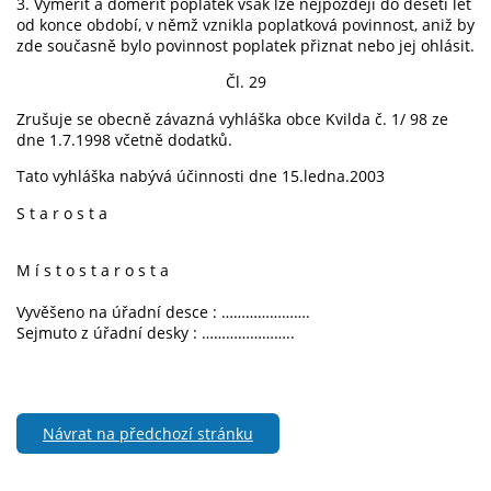
3. Vyměřit a doměřit poplatek však lze nejpozději do deseti let
od konce období, v němž vznikla poplatková povinnost, aniž by
zde současně bylo povinnost poplatek přiznat nebo jej ohlásit.
Čl. 29
Zrušuje se obecně závazná vyhláška obce Kvilda č. 1/ 98 ze
dne 1.7.1998 včetně dodatků.
Tato vyhláška nabývá účinnosti dne 15.ledna.2003
S t a r o s t a
M í s t o s t a r o s t a
Vyvěšeno na úřadní desce : ………………….
Sejmuto z úřadní desky : …………………..
Návrat na předchozí stránku