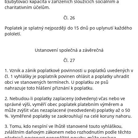
b)ubytovací kapacita v zařízeních sloužících sociálním a
charitativním účelům.
Čl. 26
Poplatek je splatný nejpozději do 15 dnů po uplynutí každého
pololetí.
Ustanovení společná a závěrečná
Čl. 27
1. Vznik a zánik poplatkové povinnosti u poplatků uvedených v
čl. 1 vyhlášky je poplatník povinen ohlásit a poplatky uhradit
obci ve stanovených termínech. U poplatku ze psů
nahrazuje toto hlášení přiznání k poplatku.
2. Nebudou-li poplatky zaplaceny (odvedeny) včas nebo ve
správné výši, vyměří obec poplatek platebním výměrem a
může zvýšit včas nezaplacené (neodvedené) poplatky až o 50
%. Vyměřené poplatky se zaokrouhlují na celé koruny nahoru.
3. Tomu, kdo nesplní ve lhůtě stanovené touto vyhláškou,
zvláštním daňovým zákonem nebo rozhodnutím podle těchto
předpisů povinnost nepeněžité povahy, může správce