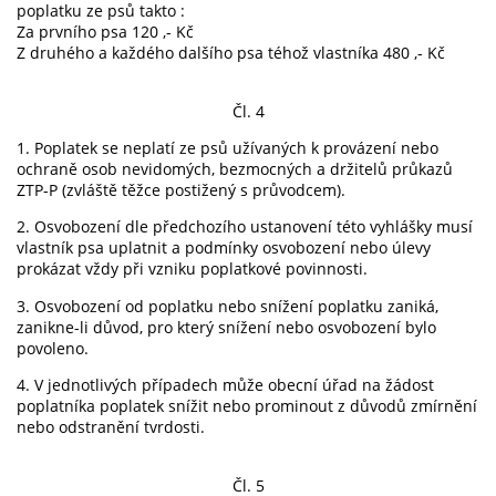
poplatku ze psů takto :
Za prvního psa 120 ,- Kč
Z druhého a každého dalšího psa téhož vlastníka 480 ,- Kč
Čl. 4
1. Poplatek se neplatí ze psů užívaných k provázení nebo
ochraně osob nevidomých, bezmocných a držitelů průkazů
ZTP-P (zvláště těžce postižený s průvodcem).
2. Osvobození dle předchozího ustanovení této vyhlášky musí
vlastník psa uplatnit a podmínky osvobození nebo úlevy
prokázat vždy při vzniku poplatkové povinnosti.
3. Osvobození od poplatku nebo snížení poplatku zaniká,
zanikne-li důvod, pro který snížení nebo osvobození bylo
povoleno.
4. V jednotlivých případech může obecní úřad na žádost
poplatníka poplatek snížit nebo prominout z důvodů zmírnění
nebo odstranění tvrdosti.
Čl. 5