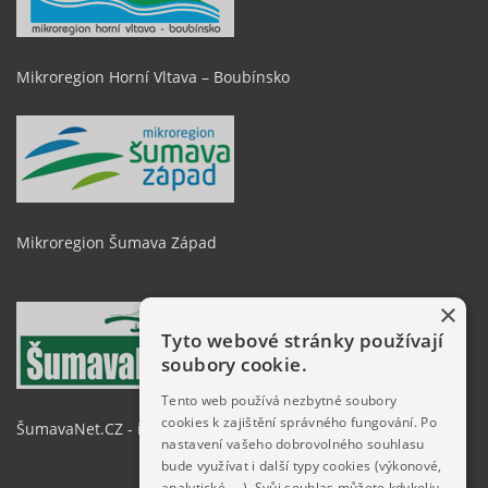
Mikroregion Horní Vltava – Boubínsko
Mikroregion Šumava Západ
×
Tyto webové stránky používají
soubory cookie.
Tento web používá nezbytné soubory
cookies k zajištění správného fungování. Po
ŠumavaNet.CZ - informace o regionu
nastavení vašeho dobrovolného souhlasu
bude využívat i další typy cookies (výkonové,
analytické, …). Svůj souhlas můžete kdykoliv