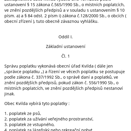
ustanovení § 15 zákona č.565/1990 Sb., o místních poplatcích,
ve znění pozdějších předpisů a v souladu s ustanovením § 10
písm. a) a § 84 odst. 2 písm i) zákona č.128/2000 Sb., o obcích (
obecní zřízení ), tuto obecně závaznou vyhlášku.
Oddíl I.
Základní ustanovení
Čl. 1
Správu poplatku vykonává obecní úřad Kvilda ( dále jen
„správce poplatku „) a řízení ve věcech poplatku se postupuje
podle zákona č. 337/1992 Sb., o správě daní a poplatků, ve
znění pozdějších předpisů, pokud zákon č. 556/1990 Sb., o
místních poplatcích, ve znění pozdějších předpisů nestanoví
jinak.
Obec Kvilda vybírá tyto poplatky :
1. poplatek ze psů,
2. poplatek za užívání veřejného prostranství,
3. poplatek ze vstupného,
4. poplatek za lázeňský nebo rekreační pobyt,