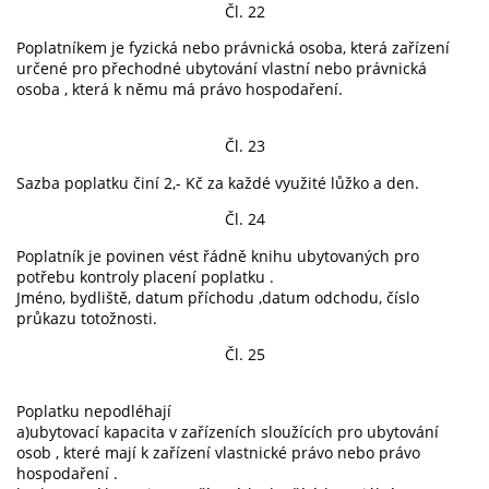
Čl. 22
Poplatníkem je fyzická nebo právnická osoba, která zařízení
určené pro přechodné ubytování vlastní nebo právnická
osoba , která k němu má právo hospodaření.
Čl. 23
Sazba poplatku činí 2,- Kč za každé využité lůžko a den.
Čl. 24
Poplatník je povinen vést řádně knihu ubytovaných pro
potřebu kontroly placení poplatku .
Jméno, bydliště, datum příchodu ,datum odchodu, číslo
průkazu totožnosti.
Čl. 25
Poplatku nepodléhají
a)ubytovací kapacita v zařízeních sloužících pro ubytování
osob , které mají k zařízení vlastnické právo nebo právo
hospodaření .