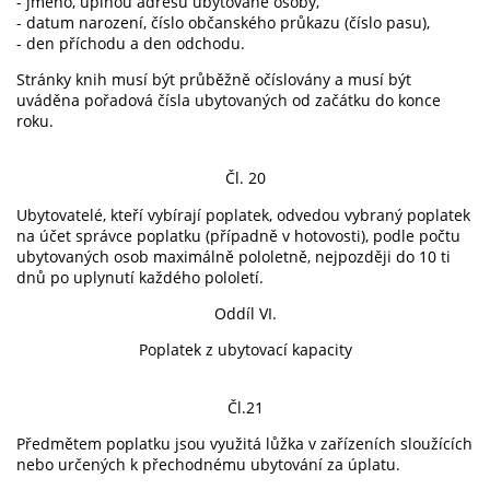
- jméno, úplnou adresu ubytované osoby,
- datum narození, číslo občanského průkazu (číslo pasu),
- den příchodu a den odchodu.
Stránky knih musí být průběžně očíslovány a musí být
uváděna pořadová čísla ubytovaných od začátku do konce
roku.
Čl. 20
Ubytovatelé, kteří vybírají poplatek, odvedou vybraný poplatek
na účet správce poplatku (případně v hotovosti), podle počtu
ubytovaných osob maximálně pololetně, nejpozději do 10 ti
dnů po uplynutí každého pololetí.
Oddíl VI.
Poplatek z ubytovací kapacity
Čl.21
Předmětem poplatku jsou využitá lůžka v zařízeních sloužících
nebo určených k přechodnému ubytování za úplatu.