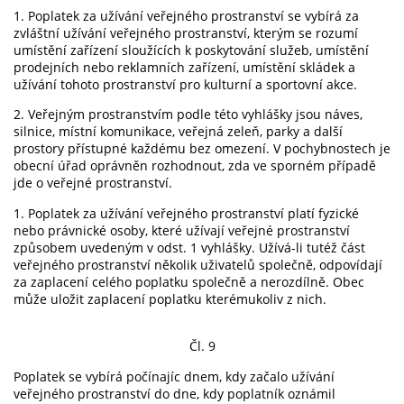
1. Poplatek za užívání veřejného prostranství se vybírá za
zvláštní užívání veřejného prostranství, kterým se rozumí
umístění zařízení sloužících k poskytování služeb, umístění
prodejních nebo reklamních zařízení, umístění skládek a
užívání tohoto prostranství pro kulturní a sportovní akce.
2. Veřejným prostranstvím podle této vyhlášky jsou náves,
silnice, místní komunikace, veřejná zeleň, parky a další
prostory přístupné každému bez omezení. V pochybnostech je
obecní úřad oprávněn rozhodnout, zda ve sporném případě
jde o veřejné prostranství.
1. Poplatek za užívání veřejného prostranství platí fyzické
nebo právnické osoby, které užívají veřejné prostranství
způsobem uvedeným v odst. 1 vyhlášky. Užívá-li tutéž část
veřejného prostranství několik uživatelů společně, odpovídají
za zaplacení celého poplatku společně a nerozdílně. Obec
může uložit zaplacení poplatku kterémukoliv z nich.
Čl. 9
Poplatek se vybírá počínajíc dnem, kdy začalo užívání
veřejného prostranství do dne, kdy poplatník oznámil