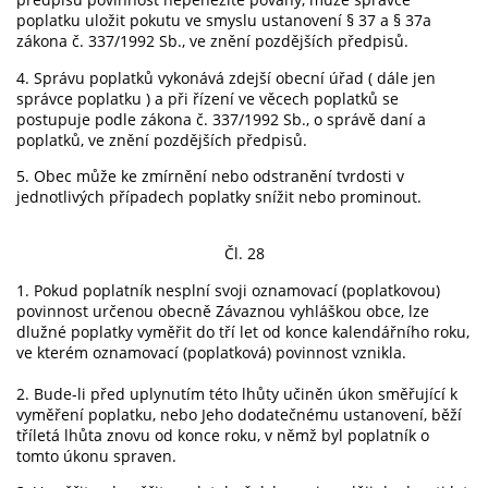
poplatku uložit pokutu ve smyslu ustanovení § 37 a § 37a
zákona č. 337/1992 Sb., ve znění pozdějších předpisů.
4. Správu poplatků vykonává zdejší obecní úřad ( dále jen
správce poplatku ) a při řízení ve věcech poplatků se
postupuje podle zákona č. 337/1992 Sb., o správě daní a
poplatků, ve znění pozdějších předpisů.
5. Obec může ke zmírnění nebo odstranění tvrdosti v
jednotlivých případech poplatky snížit nebo prominout.
Čl. 28
1. Pokud poplatník nesplní svoji oznamovací (poplatkovou)
povinnost určenou obecně Závaznou vyhláškou obce, lze
dlužné poplatky vyměřit do tří let od konce kalendářního roku,
ve kterém oznamovací (poplatková) povinnost vznikla.
2. Bude-li před uplynutím této lhůty učiněn úkon směřující k
vyměření poplatku, nebo Jeho dodatečnému ustanovení, běží
tříletá lhůta znovu od konce roku, v němž byl poplatník o
tomto úkonu spraven.