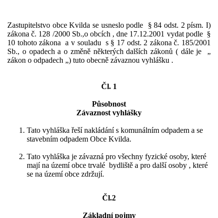
Zastupitelstvo obce Kvilda se usneslo podle § 84 odst. 2 písm. I)
zákona č. 128 /2000 Sb.,o obcích , dne 17.12.2001 vydat podle §
10 tohoto zákona a v souladu s § 17 odst. 2 zákona č. 185/2001
Sb., o opadech a o změně některých dalších zákonů ( dále je „
zákon o odpadech „) tuto obecně závaznou vyhlášku .
Čl. 1
Působnost
Závaznost vyhlášky
Tato vyhláška řeší nakládání s komunálním odpadem a se
stavebním odpadem Obce Kvilda.
Tato vyhláška je závazná pro všechny fyzické osoby, které
mají na území obce trvalé bydliště a pro další osoby , které
se na území obce zdržují.
Čl.2
Základní pojmy