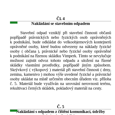
Čl. 4
Nakládání se stavebním odpadem
Stavební odpad vzniklý při stavební činnosti občanů
popřípadě právnických nebo fyzických osob oprávněných
k podnikání, bude odkládat do velkoobjemových kontejnerů
oprávněné osoby, které budou odvezeny na náklady fyzické
osoby ( občana ), právnické nebo fyzické osoby oprávněné
k podnikání na řízenou skládku Vimperk. Tímto se nevylučuje
možnost zajistit odvoz tohoto odpadu a uložení na řízené
skládky vlastními prostředky, popřípadě jiným způsobem.
Skrývkový ( výkopový ) materiál při stavební činnosti ( drny,
zemina, kamenivo ) mohou výše uvedené fyzické a právnické
osoby ukládat na místě určeném obecním úřadem viz. příloha
č. 5. Materiál bude využíván na urovnání nerovnosti terénu,
rekultivaci černých skládek, pokladový materiál na cesty.
Č. 5
Nakládání s odpadem z čištění komunikací, údržby