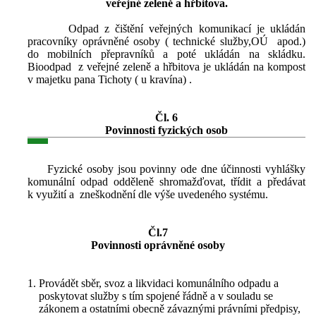
veřejné zeleně a hřbitova.
Odpad z čištění veřejných komunikací je ukládán
pracovníky oprávněné osoby ( technické služby,OÚ apod.)
do mobilních přepravníků a poté ukládán na skládku.
Bioodpad z veřejné zeleně a hřbitova je ukládán na kompost
v majetku pana Tichoty ( u kravína) .
Čl. 6
Povinnosti fyzických osob
Fyzické osoby jsou povinny ode dne účinnosti vyhlášky
komunální odpad odděleně shromažďovat, třídit a předávat
k využití a zneškodnění dle výše uvedeného systému.
Čl.7
Povinnosti oprávněné osoby
Provádět sběr, svoz a likvidaci komunálního odpadu a
poskytovat služby s tím spojené řádně a v souladu se
zákonem a ostatními obecně závaznými právními předpisy,