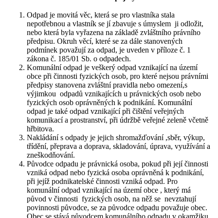
Odpad je movitá věc, která se pro vlastníka stala
nepotřebnou a vlastník se jí zbavuje s úmyslem ji odložit,
nebo která byla vyřazena na základě zvláštního právního
předpisu. Okruh věcí, které se za dále stanovených
podmínek považují za odpad, je uveden v příloze č. 1
zákona č. 185/01 Sb. o odpadech.
Komunální odpad je veškerý odpad vznikající na území
obce při činnosti fyzických osob, pro které nejsou právními
předpisy stanovena zvláštní pravidla nebo omezení,s
výjimkou odpadů vznikajících u právnických osob nebo
fyzických osob oprávněných k podnikání. Komunální
odpad je také odpad vznikající při čištění veřejných
komunikací a prostranství, při údržbě veřejné zeleně včetně
hřbitova.
Nakládání s odpady je jejich shromažďování ,sběr, výkup,
třídění, přeprava a doprava, skladování, úprava, využívání a
zneškodňování.
Původce odpadu je právnická osoba, pokud při její činnosti
vzniká odpad nebo fyzická osoba oprávněná k podnikání,
při jejíž podnikatelské činnosti vzniká odpad. Pro
komunální odpad vznikající na území obce , který má
původ v činnosti fyzických osob, na něž se nevztahují
povinnosti původce, se za původce odpadu považuje obec.
Obec se stává původcem komunálního odpadu v okamžiku,