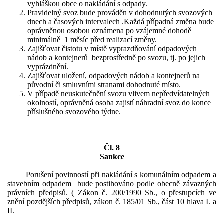
vyhláškou obce o nakládání s odpady.
Pravidelný svoz bude prováděn v dohodnutých svozových
dnech a časových intervalech .Každá případná změna bude
oprávněnou osobou oznámena po vzájemné dohodě
minimálně 1 měsíc před realizací změny.
Zajišťovat čistotu v místě vyprazdňování odpadových
nádob a kontejnerů bezprostředně po svozu, tj. po jejich
vyprázdnění.
Zajišťovat uložení, odpadových nádob a kontejnerů na
původní či smluvními stranami dohodnuté místo.
V případě neuskutečnění svozu vlivem nepředvídatelných
okolností, oprávněná osoba zajistí náhradní svoz do konce
příslušného svozového týdne.
Čl. 8
Sankce
Porušení povinností při nakládání s komunálním odpadem a
stavebním odpadem bude postihováno podle obecně závazných
právních předpisů. ( Zákon č. 200/1990 Sb., o přestupcích ve
znění pozdějších předpisů, zákon č. 185/01 Sb., část 10 hlava I. a
II.