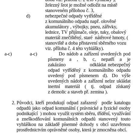
železný šrot je možné odložit na místě
stanoveném přílohou č. 3,
d)
nebezpečné odpady vytříděné
z komunálního odpadu např. olověné
akumulátory , výbojky, pneu, zářivky,
lednice, TV přijímače, oleje, tuky, obalový
materiál znečištěný, staré nátěrové hmoty, (
stanoviště a doba přistavení sběrného vozu
viz. příloha č. 4 této vyhlášky).
a-c) a-c) Do nádob a zařízení uvedených pod
písmeny a , b, c, nepatří a je
zakázáno odkládat nebezpečný
odpad vytříděný z komunálního odpadu
uvedený pod písmenem d). Do výše
uvedených nádob a zařízení nelze ukládat
inertní materiál ( tj. odpad získaný
z demolic a staveb př. zemina ).
Původci, kteří produkují odpad zařazený podle katalogu
odpadů jako odpad komunální ( právnické a fyzické osoby
podnikající ) mohou využít systém sběru, třídění, využívání
a zneškodňování komunálních odpadů stanovený touto
vyhláškou na základě písemné dohody s obcí uzavřenou
prostřednictvím oprávněné osoby, která je zmocněna obcí.